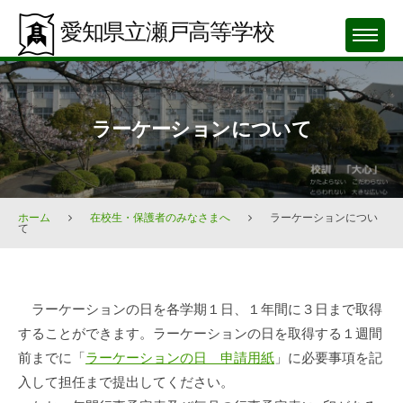
Skip
愛知県立瀬戸高等学校
to
MENU
content
ラーケーションについて
ホーム
在校生・保護者のみなさまへ
ラーケーションについ
て
ラ
ラーケーションの日を各学期１日、１年間に３日まで取得
ー
することができます。ラーケーションの日を取得する１週間
ケ
前までに「
ラーケーションの日 申請用紙
」に必要事項を記
ー
入して担任まで提出してください。
シ