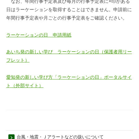
なお、年間行事予定表及び毎月の行事予定表に×印がある
ョ
日はラーケーションを取得することはできません。申請前に
ン
年間行事予定表や月ごとの行事予定表をご確認ください。
に
つ
ラーケーションの日 申請用紙
い
て
あいち発の新しい学び ラーケーションの日（保護者用リー
2025
フレット）
年
5
愛知発の新しい学び方「ラーケーションの日」ポータルサイ
月
ト（外部サイト）
28
日
台風・地震・Ｊアラートなどの扱いについて