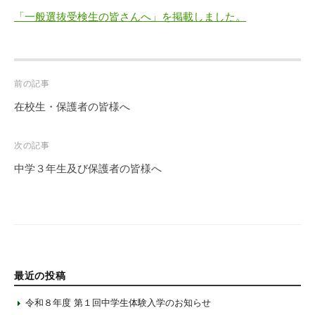
「一般選抜受検生の皆さんへ」を掲載しました。
Post
前の記事
navigation
在校生・保護者の皆様へ
次の記事
中学３年生及び保護者の皆様へ
最近の投稿
令和８年度 第１回中学生体験入学のお知らせ