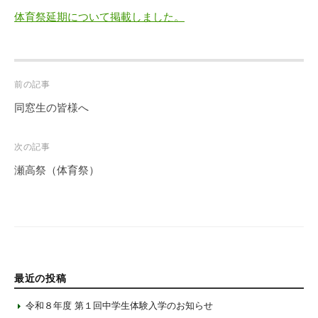
体育祭延期について掲載しました。
Post
前の記事
navigation
同窓生の皆様へ
次の記事
瀬高祭（体育祭）
最近の投稿
令和８年度 第１回中学生体験入学のお知らせ