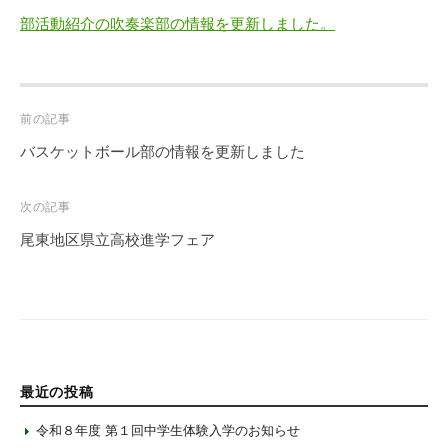
部活動紹介の吹奏楽部の情報を更新しました。
Post
前の記事
navigation
バスケットボール部の情報を更新しました
次の記事
尾東地区県立高校進学フェア
最近の投稿
令和８年度 第１回中学生体験入学のお知らせ